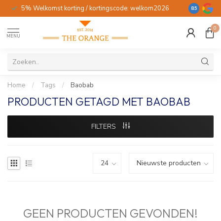
5% Welkomst korting / kortingscode: welkom2026
Gratis verz
8.5
0
MENU
Home
/
Tags
/
Baobab
PRODUCTEN GETAGD MET BAOBAB
FILTERS
GEEN PRODUCTEN GEVONDEN!