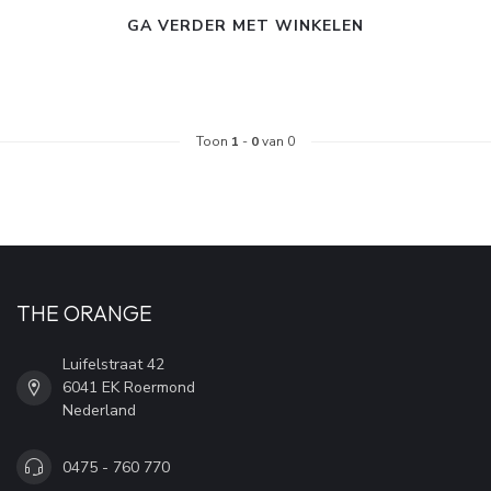
GA VERDER MET WINKELEN
Toon
1
-
0
van 0
THE ORANGE
Luifelstraat 42
6041 EK Roermond
Nederland
0475 - 760 770