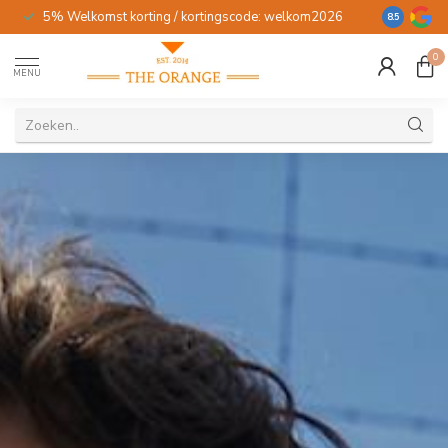
5% Welkomst korting / kortingscode: welkom2026
Gratis verz
8.5
0
MENU