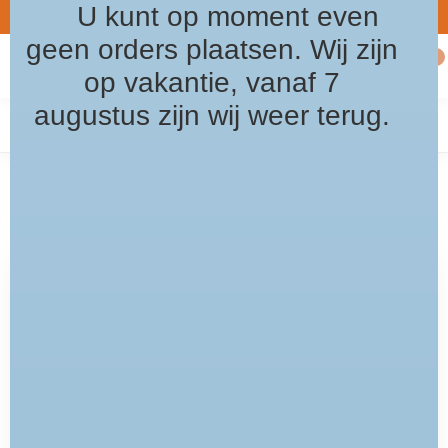
U kunt op moment even
5% Welkomst korting / kortingscode: welkom2026
Gratis verz
8.5
geen orders plaatsen. Wij zijn
0
MENU
op vakantie, vanaf 7
augustus zijn wij weer terug.
Home
/
Collectie
THE ORANGE MANNENMODE