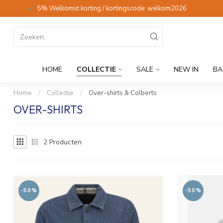
5% Welkomst korting / kortingscode: welkom2026
HOME
COLLECTIE
SALE
NEW IN
BA
Home
/
Collectie
/
Over-shirts & Colberts
OVER-SHIRTS
2
Producten
-50%
-50%