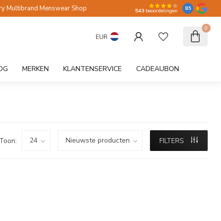
ry Multibrand Menswear Shop
8.5
543
beoordelingen
0
EUR
OG
MERKEN
KLANTENSERVICE
CADEAUBON
Toon:
FILTERS