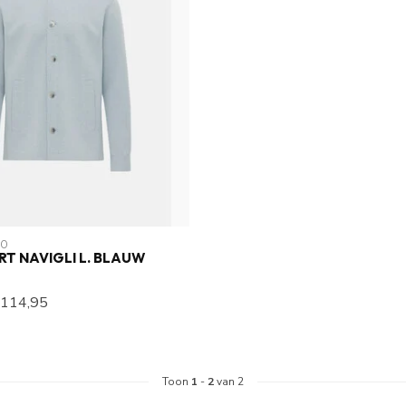
MO
RT NAVIGLI L. BLAUW
114,95
Toon
1
-
2
van 2