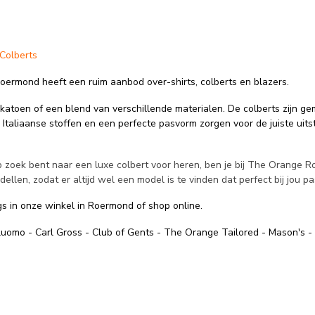
 Colberts
ermond heeft een ruim aanbod over-shirts, colberts en blazers.
 katoen of een blend van verschillende materialen. De colberts zijn g
 Italiaanse stoffen en een perfecte pasvorm zorgen voor de juiste uits
zoek bent naar een luxe colbert voor heren, ben je bij The Orange Roe
ellen, zodat er altijd wel een model is te vinden dat perfect bij jou pa
s in onze winkel in Roermond of shop online.
iluomo - Carl Gross - Club of Gents - The Orange Tailored - Mason's -