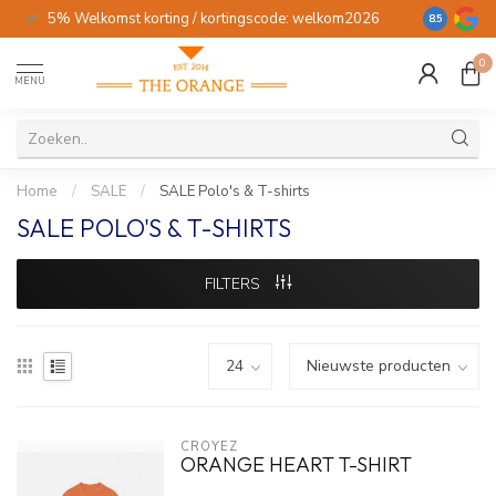
5% Welkomst korting / kortingscode: welkom2026
Gratis verz
8.5
0
MENU
Home
/
SALE
/
SALE Polo's & T-shirts
SALE POLO'S & T-SHIRTS
FILTERS
CROYEZ
ORANGE HEART T-SHIRT