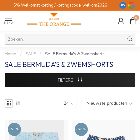
5% Welkomst korting / kortingscode: welkom2026
Gratis verz
8.5
0
MENU
Home
/
SALE
/
SALE Bermuda's & Zwemshorts
SALE BERMUDA'S & ZWEMSHORTS
FILTERS
-50%
-50%