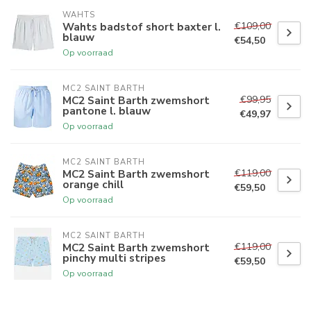
WAHTS
€109,00
Wahts badstof short baxter l.
blauw
€54,50
Op voorraad
MC2 SAINT BARTH
€99,95
MC2 Saint Barth zwemshort
pantone l. blauw
€49,97
Op voorraad
MC2 SAINT BARTH
€119,00
MC2 Saint Barth zwemshort
orange chill
€59,50
Op voorraad
MC2 SAINT BARTH
€119,00
MC2 Saint Barth zwemshort
pinchy multi stripes
€59,50
Op voorraad