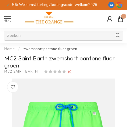
5% Welkomst korting / kortingscode: welkom2026
Gratis verz
8.5
0
MENU
Home
/
zwemshort pantone fluor groen
MC2 Saint Barth zwemshort pantone fluor
groen
(0)
MC2 SAINT BARTH