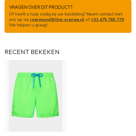
VRAGEN OVER DIT PRODUCT?
Of heeft u hulp nodig bij uw bestelling? Neem contact met
ons op via
roermond@the-orange.nl
of
+31 475 760 770
.
We helpen u graag!
RECENT BEKEKEN