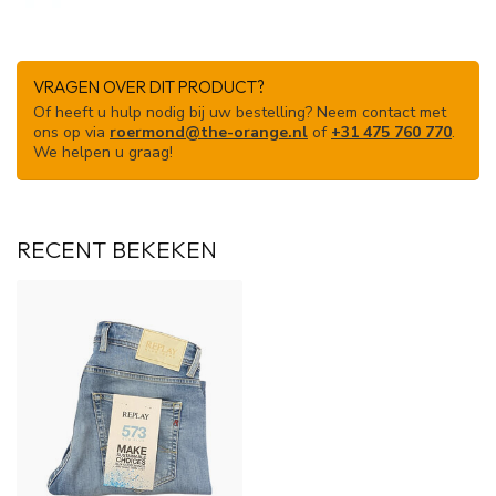
VRAGEN OVER DIT PRODUCT?
Of heeft u hulp nodig bij uw bestelling? Neem contact met
ons op via
roermond@the-orange.nl
of
+31 475 760 770
.
We helpen u graag!
RECENT BEKEKEN