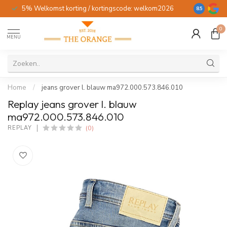
5% Welkomst korting / kortingscode: welkom2026
Gratis verz
8.5
0
MENU
Home
/
jeans grover l. blauw ma972.000.573.846.010
Replay jeans grover l. blauw
ma972.000.573.846.010
(0)
REPLAY