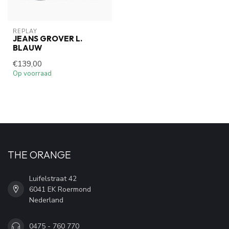
REPLAY
JEANS GROVER L.
BLAUW
€139,00
Op voorraad
THE ORANGE
Luifelstraat 42
6041 EK Roermond
Nederland
0475 - 760 770