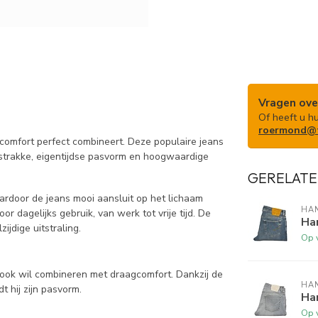
Vragen ove
Of heeft u h
roermond@t
 comfort perfect combineert. Deze populaire jeans
 strakke, eigentijdse pasvorm en hoogwaardige
GERELATE
ardoor de jeans mooi aansluit op het lichaam
HA
r dagelijks gebruik, van werk tot vrije tijd. De
Han
ijdige uitstraling.
Op 
look wil combineren met draagcomfort. Dankzij de
HA
t hij zijn pasvorm.
Han
Op 