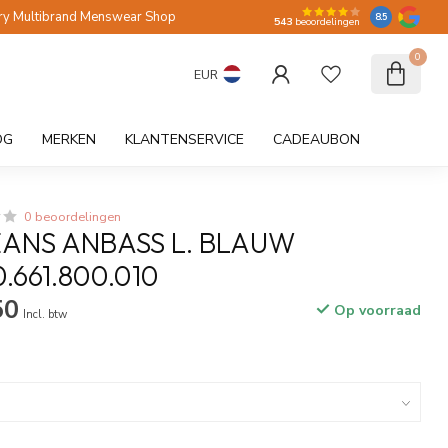
ry Multibrand Menswear Shop
8.5
543
beoordelingen
0
EUR
OG
MERKEN
KLANTENSERVICE
CADEAUBON
0 beoordelingen
EANS ANBASS L. BLAUW
.661.800.010
50
Op voorraad
Incl. btw