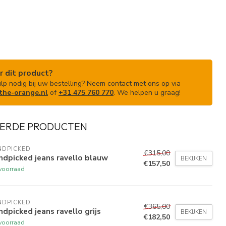
r dit product?
ulp nodig bij uw bestelling? Neem contact met ons op via
he-orange.nl
of
+31 475 760 770
. We helpen u graag!
ERDE PRODUCTEN
NDPICKED
€315,00
dpicked jeans ravello blauw
BEKIJKEN
€157,50
voorraad
NDPICKED
€365,00
dpicked jeans ravello grijs
BEKIJKEN
€182,50
voorraad