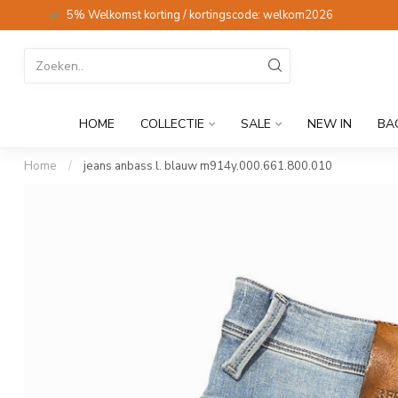
5% Welkomst korting / kortingscode: welkom2026
HOME
COLLECTIE
SALE
NEW IN
BA
Home
/
jeans anbass l. blauw m914y.000.661.800.010