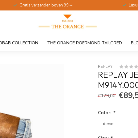
Gratis verzenden boven 99,--
Luxu
OBAB COLLECTION
THE ORANGE ROERMOND TAILORED
BL
REPLAY
REPLAY J
M914Y.000
€89,
€179,00
Color:
*