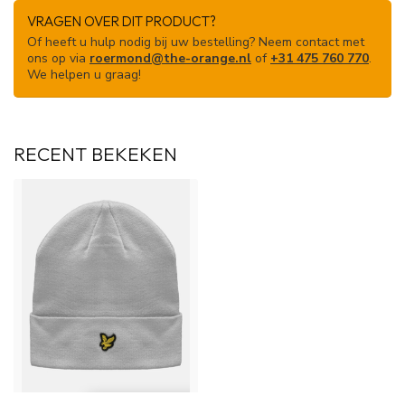
VRAGEN OVER DIT PRODUCT?
Of heeft u hulp nodig bij uw bestelling? Neem contact met
ons op via
roermond@the-orange.nl
of
+31 475 760 770
.
We helpen u graag!
RECENT BEKEKEN