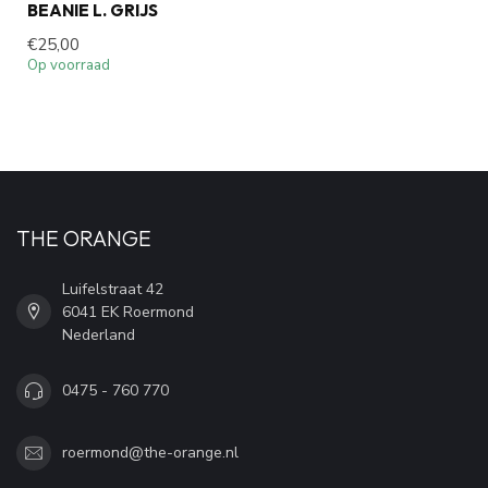
BEANIE L. GRIJS
€25,00
Op voorraad
THE ORANGE
Luifelstraat 42
6041 EK Roermond
Nederland
0475 - 760 770
roermond@the-orange.nl