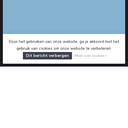
0475 - 760 770
roermond@the-orange.nl
CATEGORIEËN
Door het gebruiken van onze website, ga je akkoord met het
gebruik van cookies om onze website te verbeteren.
INFORMATIE
Dit bericht verbergen
Meer over cookies »
MIJN ACCOUNT
€