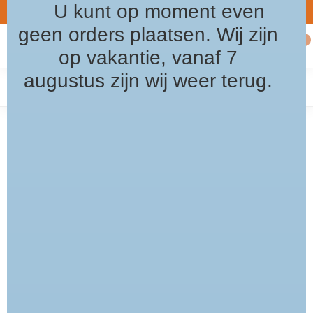
U kunt op moment even
5% Welkomst korting / kortingscode: welkom2026
Gratis verz
8.5
geen orders plaatsen. Wij zijn
0
MENU
op vakantie, vanaf 7
augustus zijn wij weer terug.
Home
/
dons jack mat antraciet
Jott dons jack mat antraciet
(0)
JOTT