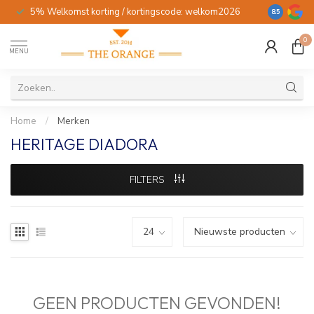
5% Welkomst korting / kortingscode: welkom2026
Gratis verz
8.5
0
MENU
Home
/
Merken
HERITAGE DIADORA
FILTERS
GEEN PRODUCTEN GEVONDEN!