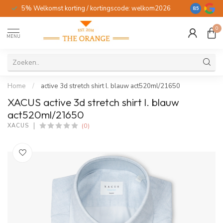
5% Welkomst korting / kortingscode: welkom2026
Gratis verz
8.5
0
MENU
Home
/
active 3d stretch shirt l. blauw act520ml/21650
XACUS active 3d stretch shirt l. blauw
act520ml/21650
(0)
XACUS