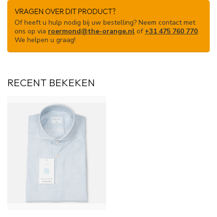
VRAGEN OVER DIT PRODUCT?
Of heeft u hulp nodig bij uw bestelling? Neem contact met
ons op via
roermond@the-orange.nl
of
+31 475 760 770
.
We helpen u graag!
RECENT BEKEKEN