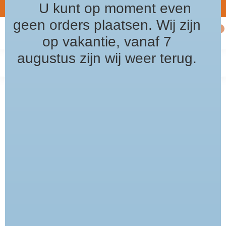
U kunt op moment even
5% Welkomst korting / kortingscode: welkom2026
Gratis verz
8.5
geen orders plaatsen. Wij zijn
0
MENU
op vakantie, vanaf 7
augustus zijn wij weer terug.
Home
/
Tags
/
Carlo Lanza
PRODUCTEN GETAGD MET CARLO
LANZA
FILTERS