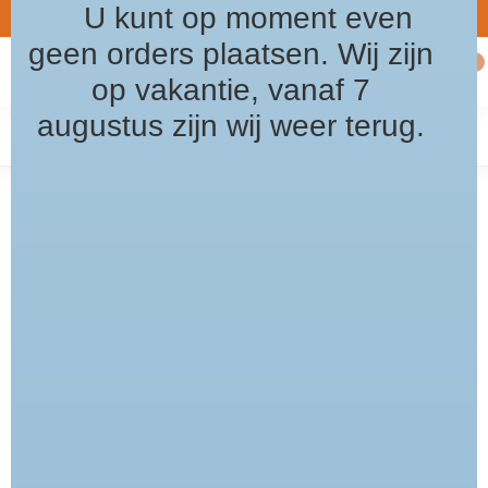
U kunt op moment even
5% Welkomst korting / kortingscode: welkom2026
Gratis verz
8.5
geen orders plaatsen. Wij zijn
0
MENU
op vakantie, vanaf 7
augustus zijn wij weer terug.
Home
/
Openingstijden
Algemene voorwaarden
Disclaimer
Privacy Policy
Ver
OPENINGSTIJDEN
Ma GESLOTEN
Di GESLOTEN
Wo 10 - 18 uur OPEN