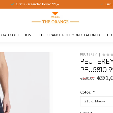
Gratis verzenden boven 99,--
Luxu
OBAB COLLECTION
THE ORANGE ROERMOND TAILORED
BL
PEUTEREY
PEUTEREY
PEU5810 9
€91,
€130,00
Color:
*