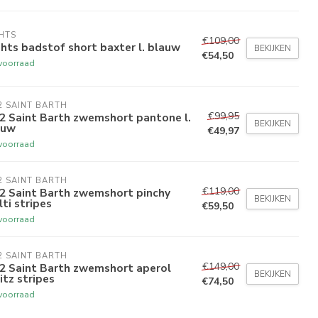
HTS
€109,00
ts badstof short baxter l. blauw
BEKIJKEN
€54,50
voorraad
 SAINT BARTH
€99,95
2 Saint Barth zwemshort pantone l.
BEKIJKEN
auw
€49,97
voorraad
 SAINT BARTH
€119,00
2 Saint Barth zwemshort pinchy
BEKIJKEN
ti stripes
€59,50
voorraad
 SAINT BARTH
€149,00
2 Saint Barth zwemshort aperol
BEKIJKEN
itz stripes
€74,50
voorraad