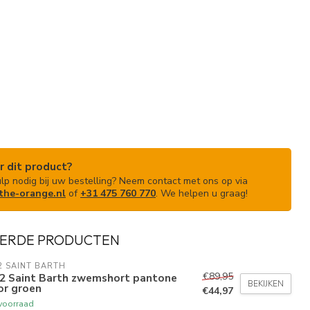
r dit product?
ulp nodig bij uw bestelling? Neem contact met ons op via
he-orange.nl
of
+31 475 760 770
. We helpen u graag!
ERDE PRODUCTEN
 SAINT BARTH
€89,95
2 Saint Barth zwemshort pantone
BEKIJKEN
or groen
€44,97
voorraad