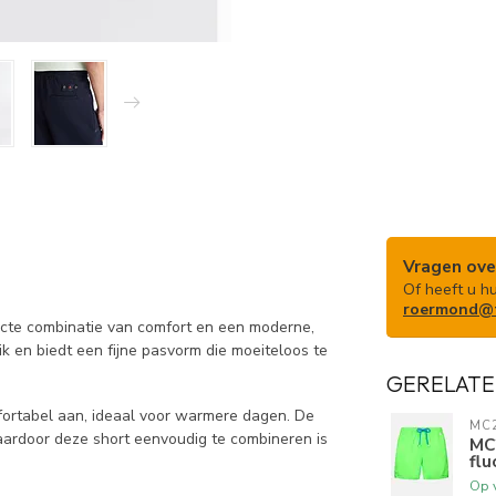
Vragen ove
Of heeft u h
roermond@t
ecte combinatie van comfort en een moderne,
ik en biedt een fijne pasvorm die moeiteloos te
GERELATE
fortabel aan, ideaal voor warmere dagen. De
MC2
waardoor deze short eenvoudig te combineren is
MC
flu
Op 