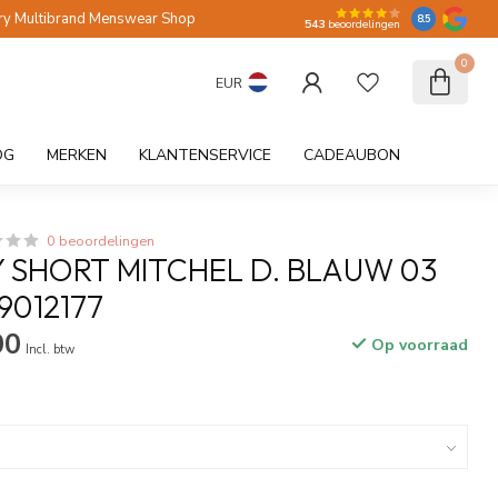
ry Multibrand Menswear Shop
8.5
543
beoordelingen
0
EUR
OG
MERKEN
KLANTENSERVICE
CADEAUBON
0 beoordelingen
 SHORT MITCHEL D. BLAUW 03
9012177
00
Op voorraad
Incl. btw