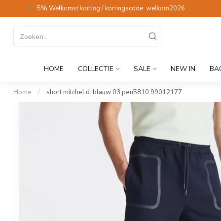
5% Welkomst korting / kortingscode: welkom2026
HOME
COLLECTIE
SALE
NEW IN
BA
Home
/
short mitchel d. blauw 03 peu5810 99012177