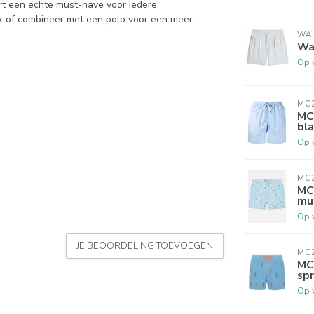
ort een echte must-have voor iedere
k of combineer met een polo voor een meer
WA
Wah
Op 
MC2
MC
bl
Op 
MC2
MC
mul
Op 
JE BEOORDELING TOEVOEGEN
MC2
MC
spr
Op 