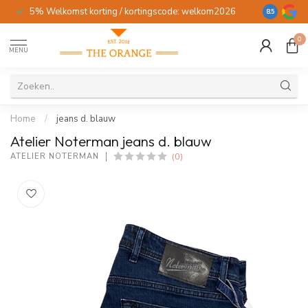
5% Welkomst korting / kortingscode: welkom2026
Gratis verz
8.5
0
MENU
Home
/
jeans d. blauw
Atelier Noterman jeans d. blauw
(0)
ATELIER NOTERMAN